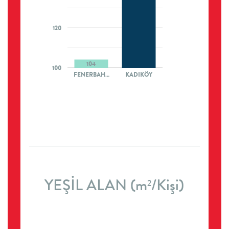
120
104
100
FENERBAH…
KADIKÖY
YEŞİL ALAN (m
/Kişi)
2