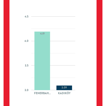
4.5
4.19
4.0
3.5
3.09
3.0
FENERBAH…
KADIKÖY