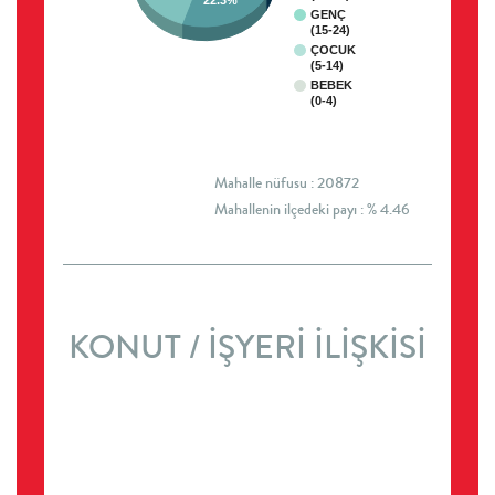
22.3%
GENÇ
(15-24)
ÇOCUK
(5-14)
BEBEK
(0-4)
Mahalle nüfusu : 20872
Mahallenin ilçedeki payı : % 4.46
KONUT / İŞYERİ İLİŞKİSİ