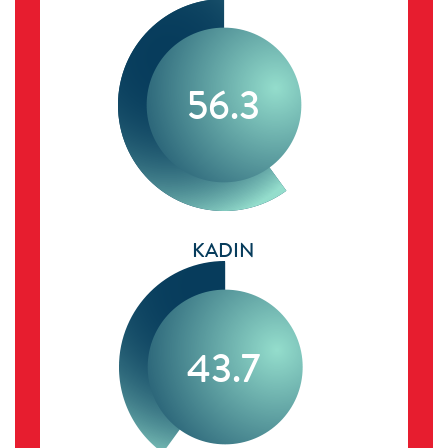
56.3
KADIN
43.7