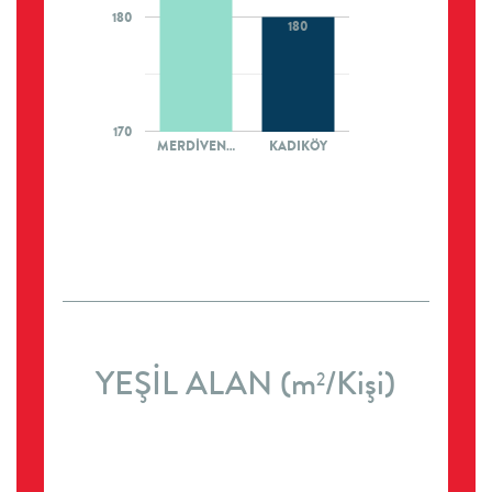
180
180
170
MERDİVEN…
KADIKÖY
YEŞİL ALAN (m
/Kişi)
2