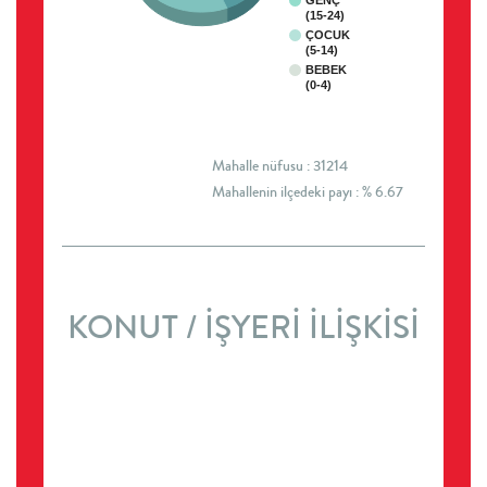
GENÇ
(15-24)
ÇOCUK
(5-14)
BEBEK
(0-4)
Mahalle nüfusu : 31214
Mahallenin ilçedeki payı : % 6.67
KONUT / İŞYERİ İLİŞKİSİ