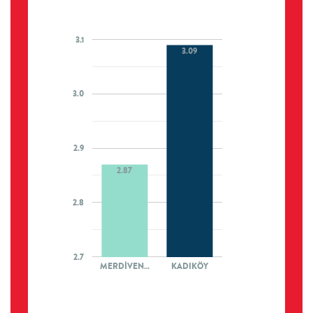
3.1
3.09
3.0
2.9
2.87
2.8
2.7
MERDİVEN…
KADIKÖY