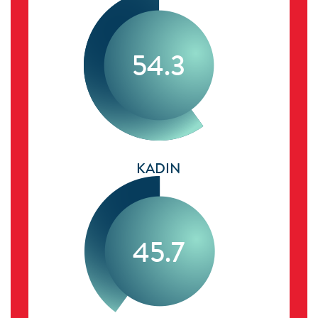
54.3
KADIN
45.7