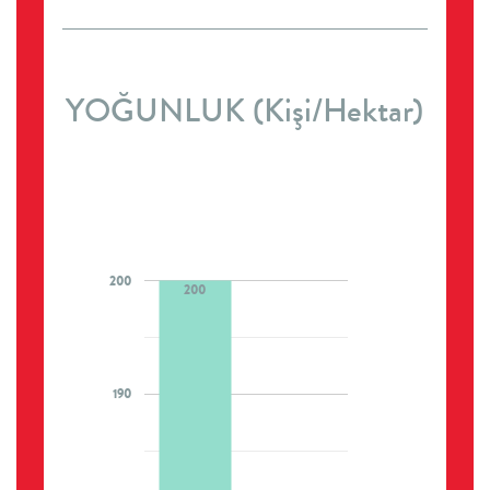
YOĞUNLUK (Kişi/Hektar)
200
200
190