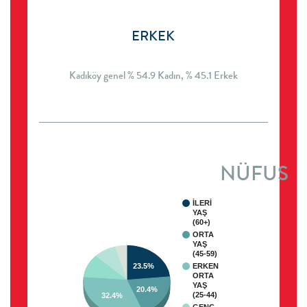
ERKEK
Kadıköy genel % 54.9 Kadın, % 45.1 Erkek
NÜFUS
İLERİ
YAŞ
(60+)
ORTA
YAŞ
(45-59)
ERKEN
23.5%
ORTA
YAŞ
20.4%
(25-44)
32.4%