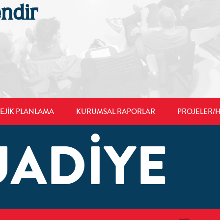
endir
TEJİK PLANLAMA
KURUMSAL RAPORLAR
PROJELER/H
UADİYE