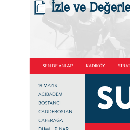
İzle ve Değerl
SEN DE ANLAT!
KADIKÖY
STRA
S
19 MAYIS
ACIBADEM
BOSTANCI
CADDEBOSTAN
CAFERAĞA
DUMLUPINAR