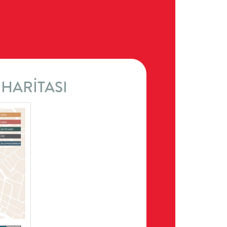
ır.
HARİTASI