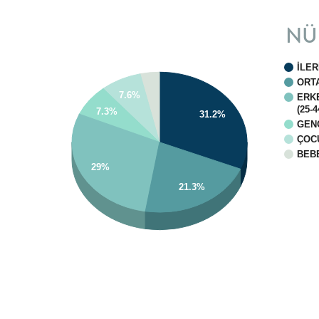
NÜ
İLER
ORTA
7.6%
ERK
(25-4
7.3%
31.2%
GENÇ
ÇOCU
BEBE
29%
21.3%