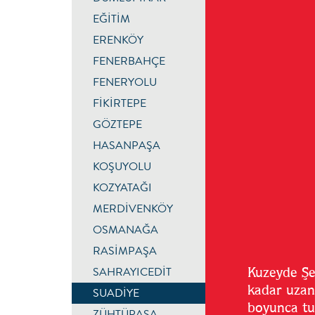
EĞİTİM
ERENKÖY
FENERBAHÇE
FENERYOLU
FİKİRTEPE
GÖZTEPE
HASANPAŞA
KOŞUYOLU
KOZYATAĞI
MERDİVENKÖY
OSMANAĞA
RASİMPAŞA
Kuzeyde Şe
SAHRAYICEDİT
kadar uzan
SUADİYE
boyunca tu
ZÜHTÜPAŞA