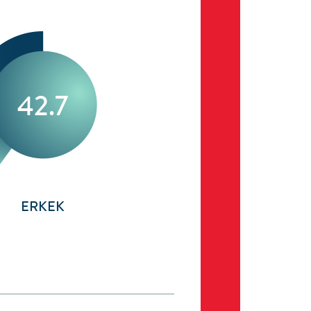
42.7
ERKEK