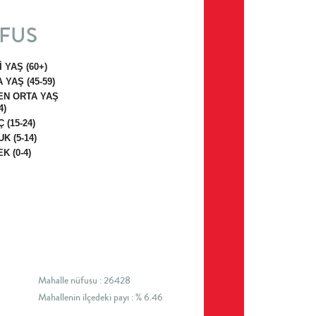
FUS
İ YAŞ (60+)
 YAŞ (45-59)
EN ORTA YAŞ
4)
 (15-24)
K (5-14)
K (0-4)
Mahalle nüfusu : 26428
Mahallenin ilçedeki payı : % 6.46