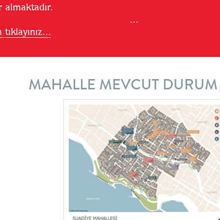
sleri yer almaktad
...
tıklayınız...
MAHALLE MEVCUT DURUM 