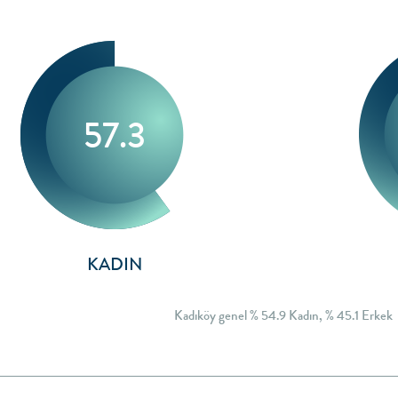
57.3
KADIN
Kadıköy genel % 54.9 Kadın, % 45.1 Erkek